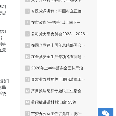
学习
专题党课讲稿：牢固树立正确···
6
行思
在市政府“一把手”以上率下···
7
党组
公司党支部委员会2023—2026···
8
启
到学
在国企党建十周年总结部署会···
9
点意
在全县安全生产专项巡查问题···
10
2026年上半年落实全面从严治···
11
县农业农村局关于履职清单工···
12
政部门
惠民
严肃换届纪律专题民主生活会···
13
系统
蓝绍敏讲话材料汇编155篇
14
市委办公室主任讲党课：把“···
15