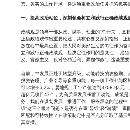
态、务实的工作作风，将这项重要政治任务抓紧抓实抓
一、提高政治站位，深刻领会树立和践行正确政绩观
政绩观是领导干部从政、谋事、创业的“总开关”，直
正确政绩观作出重要论述，其核心要义深刻指出，正确
放在心中最高位置，把人民对美好生活的向往作为奋斗
立和践行正确政绩观，起决定性作用的是党性”，必须
义、官僚主义，反对急功近利、弄虚作假”。这些重
当前，**发展正处于转型升级、动能转换的攻坚期
投资管理、产业引导等多重职能，每一项工作都与区
可比增长5.2%，属地规上工业产值达到3708.1亿元
超亿元项目47个，为高质量发展积蓄了动能。成绩
务，我们在谋划发展、推进工作、服务群众的过程中
绩”这三个根本问题？是否存在重“显绩”轻“潜绩”
匹配和可持续性？在政策制定中是否充分听取了基层
真查摆。
......