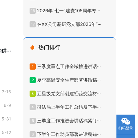
2026年“七一”建党105周年专···
16
在XX公司基层党支部2026年“···
17
热门排行
···
三季度重点工作全域推进讲话···
1
夏季高温安全生产部署讲话稿···
2
7-15
五星级党支部创建经验交流材···
3
6-9
司法局上半年工作总结及下半···
4
5-31
三季度工作推进会讲话稿紧盯···
5
扫码登录
5-12
下半年工作动员部署讲话稿锚···
6