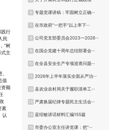
专题党课讲稿：牢固树立正确···
6
在市政府“一把手”以上率下···
7
和践行
公司党支部委员会2023—2026···
人民
8
，“树
在国企党建十周年总结部署会···
9
形式主
在全县安全生产专项巡查问题···
10
进、
2026年上半年落实全面从严治···
11
总值
投资额
县农业农村局关于履职清单工···
12
任
政
严肃换届纪律专题民主生活会···
13
要素
蓝绍敏讲话材料汇编155篇
、认
14
市委办公室主任讲党课：把“···
15