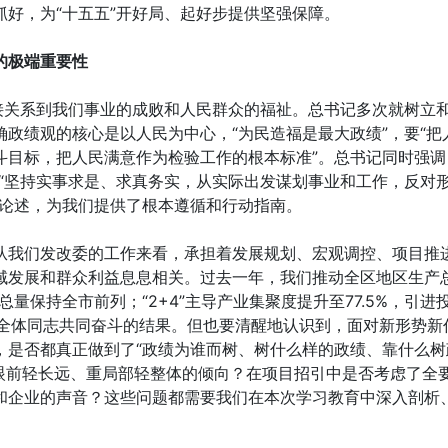
好，为“十五五”开好局、起好步提供坚强保障。
的极端重要性
接关系到我们事业的成败和人民群众的福祉。总书记多次就树立
政绩观的核心是以人民为中心，“为民造福是最大政绩”，要“把
目标，把人民满意作为检验工作的根本标准”。总书记同时强调
“坚持实事求是、求真务实，从实际出发谋划事业和工作，反对
要论述，为我们提供了根本遵循和行动指南。
。从我们发改委的工作来看，承担着发展规划、宏观调控、项目推
域发展和群众利益息息相关。过去一年，我们推动全区地区生产
，总量保持全市前列；“2+4”主导产业集聚度提升至77.5%，引进
是全体同志共同奋斗的结果。但也要清醒地认识到，面对新形势新
，是否都真正做到了“政绩为谁而树、树什么样的政绩、靠什么树
、重眼前轻长远、重局部轻整体的倾向？在项目招引中是否考虑了全
和企业的声音？这些问题都需要我们在本次学习教育中深入剖析