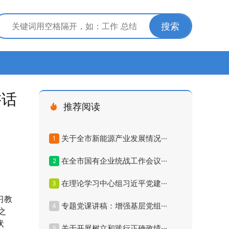
搜索
讲话
推荐阅读
关于全市新能源产业发展情况···
1
在全市国有企业统战工作会议···
2
在理论学习中心组习近平党建···
3
习教
专题党课讲稿：增强基层党组···
4
之
状
关于开展树立和践行正确政绩···
5