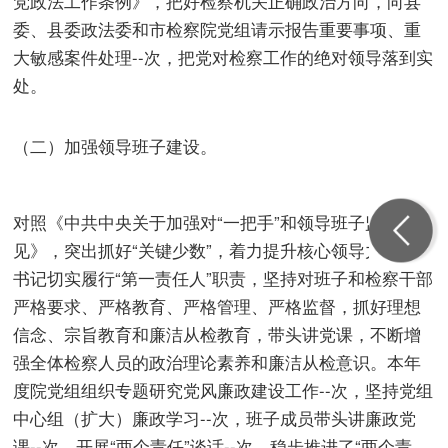
党政法工作条例》，把好检察机关正确政治方向，向县
委、县委政法委和市检察院党组请示报告重要事项、重
大敏感案件处理--次，把党对检察工作的绝对领导落到实
处。
（二）加强领导班子建设。
对照《中共中央关于加强对“一把手”和领导班子监督的意
见》，突出抓好“关键少数”，着力提升核心领导力。党组
书记切实履行“第一责任人”职责，坚持对班子和检察干部
严格要求、严格教育、严格管理、严格监督，抓好理想
信念、宗旨教育和廉洁从检教育，带头讲党课，不断增
强全体检察人员的政治理论素养和廉洁从检意识。本年
度院党组组织专题研究党风廉政建设工作--次，坚持党组
中心组（扩大）廉政学习--次，班子成员带头讲廉政党
课--次，开展“两个责任”谈话--次，稳步推进了“两个责