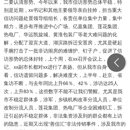
二要认清形势。今年以来，我市信访形势总体平稳，特
别是近期，xx书记和其他主要领导亲自挂帅，担当重大
信访问题处置领导组组长，各责任单位集中力量，集中
精力，逐步有序推进中心广场、亿嘉集团、莲花集团、
热电厂、华运凯旋城、黄淮包装厂等老大难问题的化
解，分配了迎宾大道、湖滨路拆迁安置房，尤其是硬起
手腕打击了一批非访闹房的难缠护、钉子户，促进了信
访形势的总体好转，上个周，在xx召开会议上，xx副书
记、xx副市长都对xx进行了表扬。但从我市自身情况
看，信访遗留问题多，解决难度大，上半年，赴京、省
集访不断，与去年同比上升66％、42％，涉访达25人
次，上升83％，这些数字不能不让我们警醒。尤其是我
市不稳定群体多，涉军，乡镇机构改革分流人员，单位
改制分流人员，莲花集团、热电厂等企业困难职工，拆
迁引起的不稳定群体，非法集资涉及到的群众都有上访
的隐患，近期又出现“善信汇”非法传销事件，涉及我市的