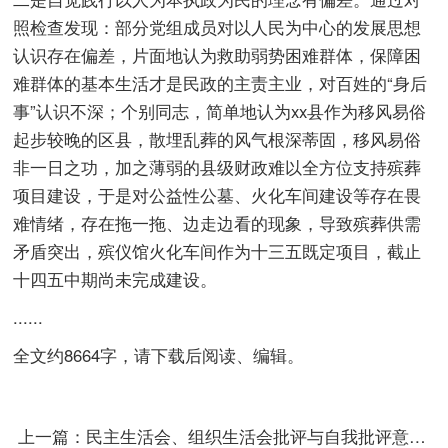
照检查发现：部分党组成员对以人民为中心的发展思想
认识存在偏差，片面地认为救助弱势困难群体，保障困
难群体的基本生活才是民政的主责主业，对百姓的“身后
事”认识不深；个别同志，简单地认为xx县作为移风易俗
起步较晚的区县，散埋乱葬的风气根深蒂固，移风易俗
非一日之功，加之薄弱的县级财政难以全方位支持殡葬
项目建设，于是对公益性公墓、火化车间建设等存在畏
难情绪，存在拖一拖、边走边看的现象，导致殡葬供需
矛盾突出，殡仪馆火化车间作为十三五既定项目，截止
十四五中期尚未完成建设。
......
全文约8664字，请下载后阅读、编辑。
上一篇：
民主生活会、组织生活会批评与自我批评意见42条