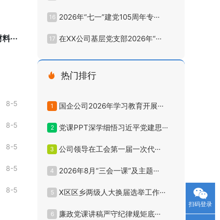
2026年“七一”建党105周年专···
16
···
在XX公司基层党支部2026年“···
17
热门排行
8-5
国企公司2026年学习教育开展···
1
8-5
党课PPT深学细悟习近平党建思···
2
8-5
公司领导在工会第一届一次代···
3
8-5
2026年8月“三会一课”及主题···
4
8-5
X区区乡两级人大换届选举工作···
5
扫码登录
廉政党课讲稿严守纪律规矩底···
6