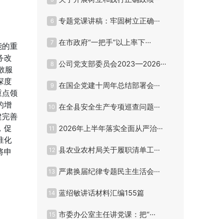
专题党课讲稿：牢固树立正确···
6
在市政府“一把手”以上率下···
7
能的重
务改
公司党支部委员会2023—2026···
8
散服
深度
在国企党建十周年总结部署会···
9
重点领
的增
在全县安全生产专项巡查问题···
10
建完善
，促
2026年上半年落实全面从严治···
11
准化
县农业农村局关于履职清单工···
12
将申
严肃换届纪律专题民主生活会···
13
蓝绍敏讲话材料汇编155篇
14
市委办公室主任讲党课：把“···
15