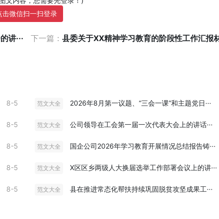
部图文内容，您需要先登录！)
点击微信扫一扫登录
讲···
下一篇：
县委关于XX精神学习教育的阶段性工作汇报材料
8-5
2026年8月第一议题、“三会一课”和主题党日···
范文大全
8-5
公司领导在工会第一届一次代表大会上的讲话···
范文大全
8-5
国企公司2026年学习教育开展情况总结报告铸···
范文大全
8-5
X区区乡两级人大换届选举工作部署会议上的讲···
范文大全
8-5
县在推进常态化帮扶持续巩固脱贫攻坚成果工···
范文大全