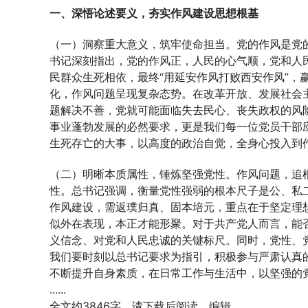
一、深悟论述要义，夯实作风建设思想根基
（一）洞察重大意义，筑牢使命担当。党的作风是党的
书记深刻指出，党的作风正，人民的心气顺，党和人民
民群众生死相依，最终“用延安作风打败西安作风”，
化，作风问题呈现复杂态势。在改革开放、发展社会
题解决不善，党就可能面临失去民心、丧失政权的风
事业蓬勃发展的必然要求，更是我们每一位党员干部
生死存亡的大事，以高度的政治自觉，全身心投入到
（二）明晰本质属性，锤炼坚强党性。作风问题，追
性。总书记强调，衡量党性强弱的根本尺子是公、私
作风建设，需返璞归真、固本培元，重点在于坚定理
似外在表现，本正才能形聚。对于共产党人而言，能
义信念、对党和人民忠诚的关键标尺。同时，党性、
我们要时刻以总书记要求为指引，积极参与严肃认真的
不断提升自身素质，在日常工作与生活中，以坚强的
......
全文约3846字，请下载后阅读、编辑。