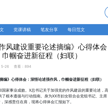
文
党课讲稿
笔友分享
每日范文
作风建设重要论述摘编》心得体会
，巾帼奋进新征程（妇联）
：
5-26
查看：894
摘编》心得体会：深悟论述强作风，巾帼奋进新征程（妇联）
和国家事业成败。X总书记关于加强党的作风建设的重要论述，
供了根本遵循与行动指南。身为XX市妇女联合会党组书记、主席
后，深感责任在肩，现将心得体会汇报如下。