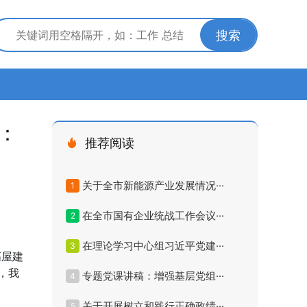
搜索
：
推荐阅读
关于全市新能源产业发展情况···
1
在全市国有企业统战工作会议···
2
在理论学习中心组习近平党建···
3
高屋建
，我
专题党课讲稿：增强基层党组···
4
关于开展树立和践行正确政绩···
5