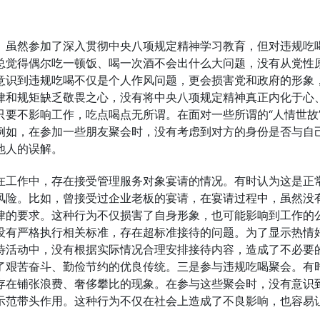
。虽然参加了深入贯彻中央八项规定精神学习教育，但对违规吃
总觉得偶尔吃一顿饭、喝一次酒不会出什么大问题，没有从党性
意识到违规吃喝不仅是个人作风问题，更会损害党和政府的形象
律和规矩缺乏敬畏之心，没有将中央八项规定精神真正内化于心
要不影响工作，吃点喝点无所谓。在面对一些所谓的“人情世故
例如，在参加一些朋友聚会时，没有考虑到对方的身份是否与自
他人的误解。
在工作中，存在接受管理服务对象宴请的情况。有时认为这是正
风险。比如，曾接受过企业老板的宴请，在宴请过程中，虽然没
律的要求。这种行为不仅损害了自身形象，也可能影响到工作的
没有严格执行相关标准，存在超标准接待的问题。为了显示热情
待活动中，没有根据实际情况合理安排接待内容，造成了不必要
了艰苦奋斗、勤俭节约的优良传统。三是参与违规吃喝聚会。有
存在铺张浪费、奢侈攀比的现象。在参与这些聚会时，没有意识
示范带头作用。这种行为不仅在社会上造成了不良影响，也容易