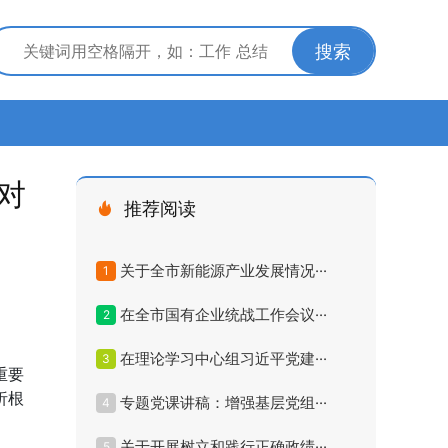
搜索
对
推荐阅读
关于全市新能源产业发展情况···
1
在全市国有企业统战工作会议···
2
在理论学习中心组习近平党建···
3
重要
析根
专题党课讲稿：增强基层党组···
4
关于开展树立和践行正确政绩···
5