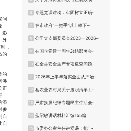
专题党课讲稿：牢固树立正确···
6
喝问
在市政府“一把手”以上率下···
原
7
，影
公司党支部委员会2023—2026···
8
、外
”时，
在国企党建十周年总结部署会···
9
己的
在全县安全生产专项巡查问题···
10
常的
2026年上半年落实全面从严治···
11
有涉
公正
县农业农村局关于履职清单工···
12
好
的浪
严肃换届纪律专题民主生活会···
13
时参
蓝绍敏讲话材料汇编155篇
到自
14
让自
市委办公室主任讲党课：把“···
15