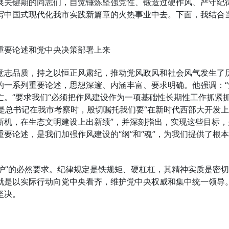
展关键期的同志们，自觉锤炼坚强党性、锻造过硬作风、严守纪
写中国式现代化我市实践新篇章的
火热事业
中去。下面，我结合
重要论述和党中央决策部署上来
意志品质，持之以恒正风
肃
纪，推动党风政风和社会风气发生了
的一系列重要论述，思想深邃、内涵丰富、要求明确。他强调：“
。”要求我们“必须把作风建设作为一项基础性长期性工作抓紧
别是总书记在我市考察时，殷切嘱托我们要“在新时代西部大开发
新机，在生态文明建设上出新绩”，并深刻指出，实现这些
目标，
要论述，是我们加强作风建设的“纲”和“魂”，为我们提供了根
维护”的必然要求。纪律规定是铁规矩、硬杠杠，其精神实质是密
就是以实际行动向党中央看齐，维护党中央权威和集中统一领导
坚决。