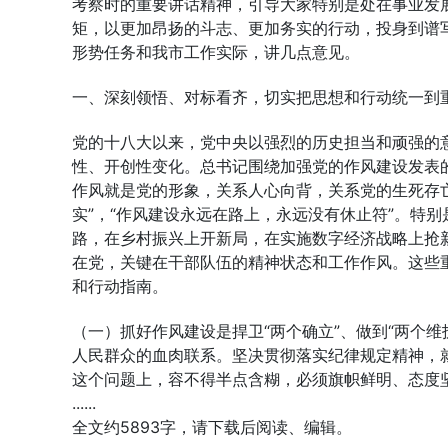
考察时的重要讲话精神，引导大家特别是处在事业发
矩，以更加昂扬的斗志、更加务实的行动，投身到谱
形势任务和我市工作实际，讲几点意见。
一、深刻领悟、对标看齐，切实把思想和行动统一到
党的十八大以来，党中央以强烈的历史担当和顽强的
性、开创性变化。总书记围绕加强党的作风建设发表
作风就是党的形象，关系人心向背，关系党的生死存亡
实”，“作风建设永远在路上，永远没有休止符”。特
路，在乡村振兴上开新局，在实施数字经济战略上抢
在党，关键在干部队伍的精神状态和工作作风。这些重
和行动指南。
（一）抓好作风建设是捍卫“两个确立”、做到“两个
人民群众的血肉联系。坚决贯彻落实纪律规定精神，
这个问题上，容不得半点含糊，必须旗帜鲜明、态度
......
全文约5893字，请下载后阅读、编辑。