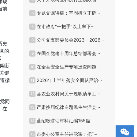
律规
当前
专题党课讲稿：牢固树立正确···
6
在市政府“一把手”以上率下···
7
公司党支部委员会2023—2026···
8
历史
党的
在国企党建十周年总结部署会···
9
抓
上闯新
在全县安全生产专项巡查问题···
10
关键
本遵循
2026年上半年落实全面从严治···
11
县农业农村局关于履职清单工···
12
切党同
严肃换届纪律专题民主生活会···
13
。在
蓝绍敏讲话材料汇编155篇
14
市委办公室主任讲党课：把“···
15