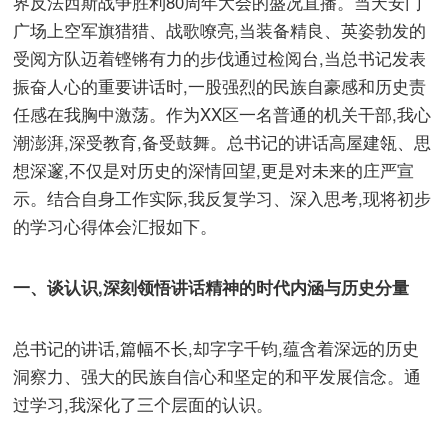
界反法西斯战争胜利80周年大会的盛况直播。当天安门
广场上空军旗猎猎、战歌嘹亮,当装备精良、英姿勃发的
受阅方队迈着铿锵有力的步伐通过检阅台,当总书记发表
振奋人心的重要讲话时,一股强烈的民族自豪感和历史责
任感在我胸中激荡。作为XX区一名普通的机关干部,我心
潮澎湃,深受教育,备受鼓舞。总书记的讲话高屋建瓴、思
想深邃,不仅是对历史的深情回望,更是对未来的庄严宣
示。结合自身工作实际,我反复学习、深入思考,现将初步
的学习心得体会汇报如下。
一、谈认识,深刻领悟讲话精神的时代内涵与历史分量
总书记的讲话,篇幅不长,却字字千钧,蕴含着深远的历史
洞察力、强大的民族自信心和坚定的和平发展信念。通
过学习,我深化了三个层面的认识。