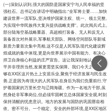
(一)深刻认识到,强大的国防是国家安宁与人民幸福的坚
强柱石。总书记在讲话中明确指出:“全军将士要……加快
建设世界一流军队,坚决维护国家主权、统一、领土完整,
为实现中华民族伟大复兴提供战略支撑”。此次阅兵式上,
部分陆海空基战略重器、高超精打装备、无人和反无人
装备首次对外展示,军事航天部队、网络空间部队等新域
新质力量首次集中亮相,这不仅是人民军队现代化建设辉
煌成就的集中体现,更是向世界展示中国有能力、有决心
捍卫自身核心利益的庄严宣告。这让我深刻地认识到,和
平并非理所当然,发展更需坚实保障。我们今天之所以能
够在XX区这片热土上安居乐业,聚焦于经济发展与民生改
善,正是因为有强大的人民军队在身后为我们负重前行,守
护着国家的万里长空与辽阔海疆。作为一名地方干部,虽
然身处非军事岗位,但必须牢固树立总体国家安全观,时刻
保持清醒的忧患意识。地方的发展与国防的巩固唇齿相
依、密不可分。一个稳定、安全的外部环境,是XX区地区