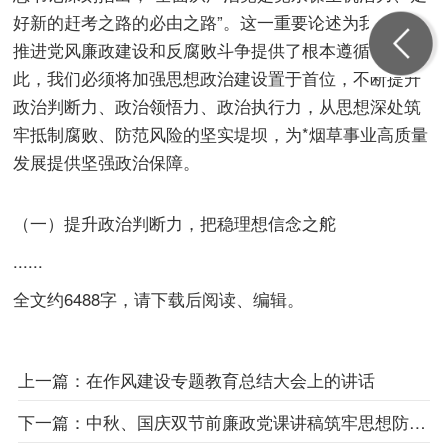
好新的赶考之路的必由之路”。这一重要论述为我们持续
推进党风廉政建设和反腐败斗争提供了根本遵循。因
此，我们必须将加强思想政治建设置于首位，不断提升
政治判断力、政治领悟力、政治执行力，从思想深处筑
牢抵制腐败、防范风险的坚实堤坝，为*烟草事业高质量
发展提供坚强政治保障。
（一）提升政治判断力，把稳理想信念之舵
......
全文约6488字，请下载后阅读、编辑。
上一篇：
在作风建设专题教育总结大会上的讲话
下一篇：
中秋、国庆双节前廉政党课讲稿筑牢思想防线，恪守清廉本色