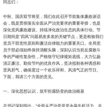
同志们：
中秋、国庆双节将至，我们在此召开节前集体廉政谈话
会，既是贯彻落实全面从严治党要求的重要举措，也是
深化党风廉政建设、持续净化政治生态的具体行动。节
日期间是“四风”问题易发多发的关键节点，更是检验我们
党员干部党性原则和廉洁自律能力的重要关口。全局党
员干部必须始终保持清醒头脑，深刻认识当前反腐败斗
争的严峻性复杂性，严格恪守纪律规矩底线，大力弘扬
清正廉洁、勤俭节约的优良作风，坚决抵制各种诱惑和
歪风邪气，确保度过一个欢乐祥和、风清气正的节日。
下面，我讲三个方面的意见。
一、深化思想认识，筑牢拒腐防变的政治根基
总书记深刻指出，“全面从严治党是党永葆生机活力、走