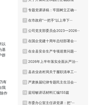
专题党课讲稿：牢固树立正确···
6
在市政府“一把手”以上率下···
7
公司党支部委员会2023—2026···
8
在国企党建十周年总结部署会···
9
所以
为基
在全县安全生产专项巡查问题···
10
护群
2026年上半年落实全面从严治···
11
县农业农村局关于履职清单工···
12
仍有
严肃换届纪律专题民主生活会···
13
自我
蓝绍敏讲话材料汇编155篇
清除作
14
市委办公室主任讲党课：把“···
15