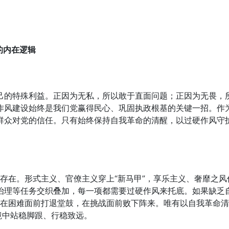
的内在逻辑
己的特殊利益。正因为无私，所以敢于直面问题；正因为无畏，
作风建设始终是我们党赢得民心、巩固执政根基的关键一招。作
群众对党的信任。只有始终保持自我革命的清醒，以过硬作风守
期存在。形式主义、官僚主义穿上“新马甲”，享乐主义、奢靡之风
治理等任务交织叠加，每一项都需要过硬作风来托底。如果缺乏
就会在困难面前打退堂鼓，在挑战面前败下阵来。唯有以自我革命
境中站稳脚跟、行稳致远。