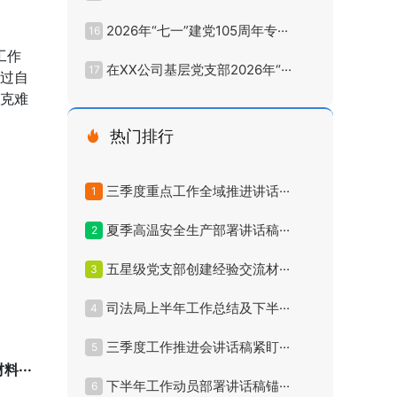
2026年“七一”建党105周年专···
16
工作
在XX公司基层党支部2026年“···
17
通过自
坚克难
热门排行
三季度重点工作全域推进讲话···
1
夏季高温安全生产部署讲话稿···
2
五星级党支部创建经验交流材···
3
司法局上半年工作总结及下半···
4
三季度工作推进会讲话稿紧盯···
5
···
下半年工作动员部署讲话稿锚···
6