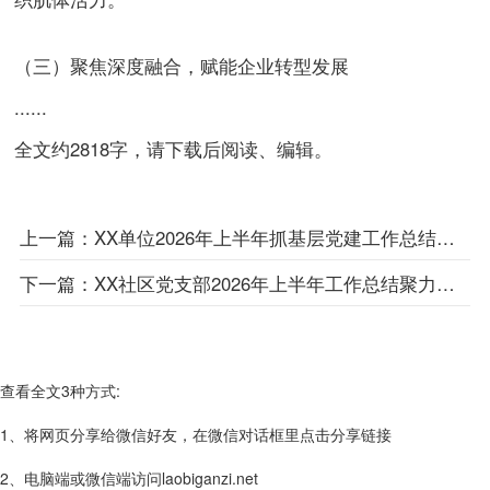
（三）聚焦深度融合，赋能企业转型发展
......
全文约2818字，请下载后阅读、编辑。
上一篇：
XX单位2026年上半年抓基层党建工作总结深耕细作筑牢堡垒，凝心聚力推动发展
下一篇：
XX社区党支部2026年上半年工作总结聚力提质增效共建，务实笃行开局起步
查看全文3种方式:
1、将网页分享给微信好友，在微信对话框里点击分享链接
2、电脑端或微信端访问laobiganzi.net