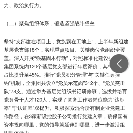
力、政治执行力。
（二）聚焦组织体系，锻造坚强战斗堡垒
坚持“支部建在项目上，党旗飘在工地上”，上半年新组建
基层党支部18个，实现重点项目、关键岗位党组织全覆
盖。深入开展“强基固本行动”，对照标准化建设要求，对
集团系统内120个基层党支部进行年度评价，其中示范点
占比提升至45%。推行“党员积分管理”与“关键任务挂
钩”机制，全集团共设立“党员示范岗”312个、“党员突击
队”78支。通过举办基层党组织书记研修班，选拔并培育
党务骨干人才120人，实现了党务工作者岗位能力“达标
率”与“认证率”双提升。积极探索混合所有制企业党建工
作路径，在3家新设控股子公司推行党建入章，确保国有
资本投向哪里，党的领导就延伸到哪里，进一步激活组
织肌体活力。