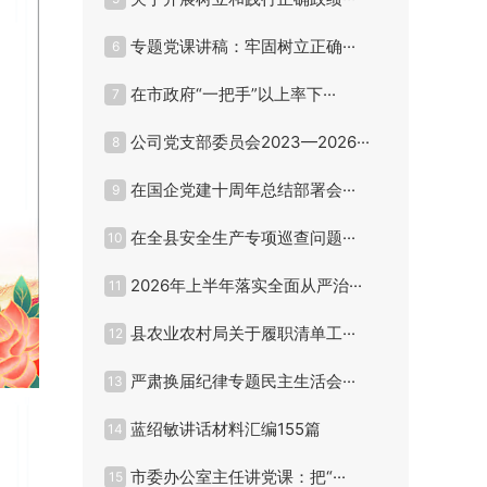
专题党课讲稿：牢固树立正确···
6
在市政府“一把手”以上率下···
7
公司党支部委员会2023—2026···
8
在国企党建十周年总结部署会···
9
在全县安全生产专项巡查问题···
10
2026年上半年落实全面从严治···
11
县农业农村局关于履职清单工···
12
严肃换届纪律专题民主生活会···
13
蓝绍敏讲话材料汇编155篇
14
市委办公室主任讲党课：把“···
15