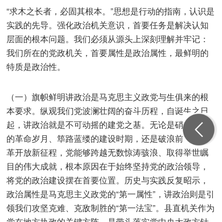
“求木之长者，必固其根本。”思想是行动的指南，认识是
实践的先导。强化政治机关意识，首要任务是解决认知
层面的根本问题。我们必须从源头上深刻理解并牢记：
我们所在的党政机关，首要属性是政治属性，最鲜明的
特质是政治性。
（一）旗帜鲜明讲政治是马克思主义政党与生俱来的根
本要求。纵观我们党波澜壮阔的奋斗历程，自诞生之日
起，讲政治就是不可动摇的建党之基。无论是硝烟弥漫
的革命岁月、筚路蓝缕的建设时期，还是破浪前行的改
革开放新征程，党能够跨越无数惊涛骇浪、取得举世瞩
目的伟大成就，根本原因在于始终坚持党的政治领导，
将党的政治建设摆在首要位置。历史与实践反复昭示，
政治属性是马克思主义政党的“第一属性”，讲政治则是引
领我们攻坚克难、克敌制胜的“第一法宝”。县直机关作为
党在地方执政的关键方阵，是带头落实党中央大政方针