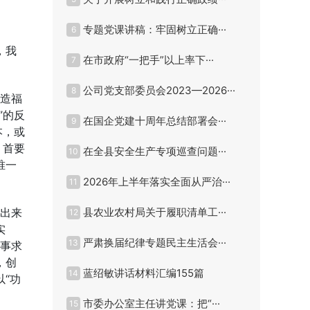
专题党课讲稿：牢固树立正确···
6
，我
在市政府“一把手”以上率下···
7
公司党支部委员会2023—2026···
8
民造福
”的反
在国企党建十周年总结部署会···
9
本，或
，首要
在全县安全生产专项巡查问题···
10
唯一
2026年上半年落实全面从严治···
11
干出来
县农业农村局关于履职清单工···
12
实
严肃换届纪律专题民主生活会···
13
实事求
，创
蓝绍敏讲话材料汇编155篇
14
“功
市委办公室主任讲党课：把“···
15