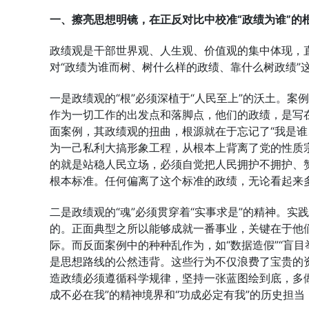
一、擦亮思想明镜，在正反对比中校准“政绩为谁”的
政绩观是干部世界观、人生观、价值观的集中体现，
对“政绩为谁而树、树什么样的政绩、靠什么树政绩”
一是政绩观的“根”必须深植于“人民至上”的沃土。
作为一切工作的出发点和落脚点，他们的政绩，是写在
面案例，其政绩观的扭曲，根源就在于忘记了“我是谁
为一己私利大搞形象工程，从根本上背离了党的性质宗
的就是站稳人民立场，必须自觉把人民拥护不拥护、
根本标准。任何偏离了这个标准的政绩，无论看起来
二是政绩观的“魂”必须贯穿着“实事求是”的精神。
的。正面典型之所以能够成就一番事业，关键在于他
际。而反面案例中的种种乱作为，如“数据造假”“盲
是思想路线的公然违背。这些行为不仅浪费了宝贵的
造政绩必须遵循科学规律，坚持一张蓝图绘到底，多
成不必在我”的精神境界和“功成必定有我”的历史担