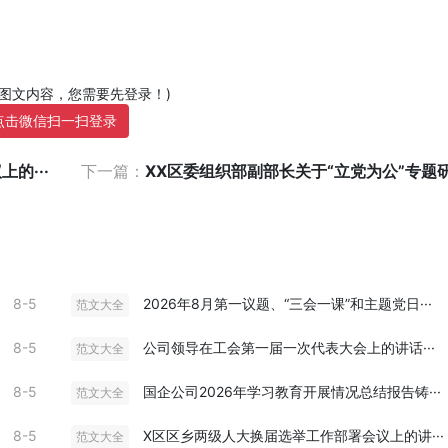
部图文内容，您需要先登录！)
点击微信扫一扫登录
的···
下一篇：
XX区委组织部副部长关于“立党为公”专题研讨
8-5
2026年8月第一议题、“三会一课”和主题党日···
范文大全
8-5
公司领导在工会第一届一次代表大会上的讲话···
范文大全
8-5
国企公司2026年学习教育开展情况总结报告铸···
范文大全
8-5
X区区乡两级人大换届选举工作部署会议上的讲···
范文大全