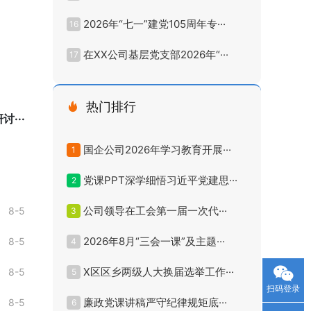
2026年“七一”建党105周年专···
16
在XX公司基层党支部2026年“···
17
热门排行
···
国企公司2026年学习教育开展···
1
党课PPT深学细悟习近平党建思···
2
公司领导在工会第一届一次代···
8-5
3
2026年8月“三会一课”及主题···
8-5
4
X区区乡两级人大换届选举工作···
8-5
5
扫码登录
廉政党课讲稿严守纪律规矩底···
8-5
6