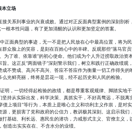
根本立场
直接关系到事业的兴衰成败。通过对正反面典型案例的深刻剖析
这一根本性问题，有了更加清醒的认识和更加坚定的答案。
案例中正面典型的事迹，无一不是把人民放在心中最高位置，将为
群众脸上的笑容，是刻在百姓心中的丰碑。反观那些“落马官员
、为了谁、依靠谁”的初心使命。他们或为个人升迁捞取政治资
旨。这正反“两面镜子”深刻警示我们，树立和践行正确政绩观
赞成不赞成、高兴不高兴、答应不答应作为衡量一切工作得失的
多么光鲜亮丽，终将是昙花一现，经不起历史和人民的检验。
实践证明，一切经得起检验的政绩，都是尊重客观规律、脚踏实地
们坚持从实际出发，科学决策、真抓实干，不好高骛远，不脱离
目举债上项目”等行为，本质上是唯心主义和功利主义作祟，是对
资源，更损害了党和政府的公信力，教训极其深刻。这启示我们
做打基础、利长远、惠民生的潜功，力戒形式主义、官僚主义，以
当，创造出实实在在、不含水分的业绩。