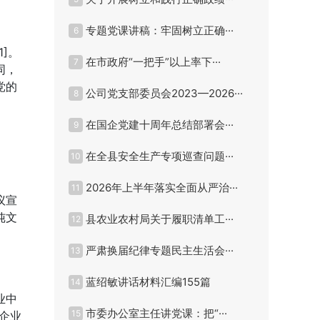
专题党课讲稿：牢固树立正确···
6
]。
在市政府“一把手”以上率下···
7
同，
党的
公司党支部委员会2023—2026···
8
在国企党建十周年总结部署会···
9
在全县安全生产专项巡查问题···
10
2026年上半年落实全面从严治···
11
议宣
纯文
县农业农村局关于履职清单工···
12
严肃换届纪律专题民主生活会···
13
蓝绍敏讲话材料汇编155篇
14
业中
市委办公室主任讲党课：把“···
15
企业