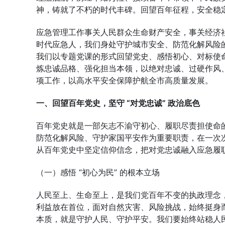
神，铸就了不朽的时代丰碑。回望百年征程，安全稳
应急管理工作事关人民群众生命财产安全，事关经济
时代应急人，我们身处守护城市安全、防范化解风险
我们以专题党课的形式回望党史、感悟初心、对标使
炼忠诚品格、强化担当本领，以绝对忠诚、过硬作风
项工作，以高水平安全保障护航全市高质量发展。
一、回望百年党史，坚守 “对党忠诚” 政治底色
百年党史就是一部矢志不渝守初心、履职尽责担使命
防范化解风险、守护家国平安作为重要职责，在一次
从百年党史中坚定信仰信念，把对党忠诚融入应急履
（一）感悟 “初心为民” 的根本立场
人民至上、生命至上，是我们党百年不变的执政理念
利益放在首位，面对自然灾害、风险挑战，始终挺身
本质，就是守护人民、守护平安。我们要始终站稳人