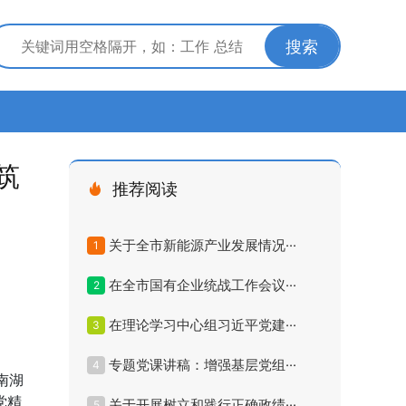
搜索
筑
推荐阅读
关于全市新能源产业发展情况···
1
在全市国有企业统战工作会议···
2
在理论学习中心组习近平党建···
3
专题党课讲稿：增强基层党组···
4
南湖
党精
关于开展树立和践行正确政绩···
5