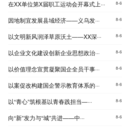
在XX单位第X届职工运动会开幕式上···
8-6
因地制宜发展县域经济——义乌发···
8-6
以文明新风润泽草原沃土——XX深···
8-6
以企业文化建设创新企业思想政治···
8-6
以价值理念宣贯凝聚国企全员干事···
8-6
以案促改构建国企警示教育体系的···
8-6
以“青心”筑根基以青春践担当—···
8-6
向“新”发力与“城”共进——中···
8-6