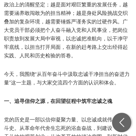
政治上的清醒坚定；越是面对艰巨繁重的发展任务，越
需要涵养敢闯敢为的担当精神；越是身处风险挑战交织
叠加的复杂环境，越需要锤炼严谨务实的过硬作风。广
大党员干部必须把个人奋斗融入党和人民事业，把岗位
职责放到发展大局中审视，以忠诚把准航向，以干净守
牢底线，以担当打开局面，在新的赶考路上交出经得起
实践、人民和历史检验的答卷。
今天，我围绕“从百年奋斗中汲取忠诚干净担当的奋进力
量”这一主题，与大家交流四个方面的认识和体会。
一、追寻信仰之源，在回望征程中筑牢忠诚之魂
党的历史是一部以信仰凝聚力量、以忠诚成就伟业的奋
斗史。从革命年代舍生忘死的浴血奋战，到建设时期战