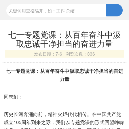
七一专题党课：从百年奋斗中汲
取忠诚干净担当的奋进力量
发布日期：
7-6 浏览次数：
336
七一专题党课：从百年奋斗中汲取忠诚干净担当的奋进
力量
同志们：
历史长河奔涌向前，精神火炬代代相传。在中国共产党
成立105周年到来之际，我们以专题党课的形式回望峥嵘