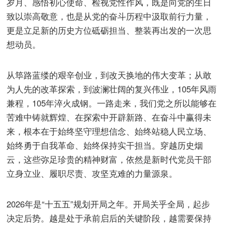
岁月、感悟初心使命、检视党性作风，既是向党的生日
致以崇高敬意，也是从党的奋斗历程中汲取前行力量，
更是立足新的历史方位砥砺担当、整装再出发的一次思
想动员。
从筚路蓝缕的艰辛创业，到改天换地的伟大变革；从敢
为人先的改革探索，到波澜壮阔的复兴伟业，105年风雨
兼程，105年淬火成钢。一路走来，我们党之所以能够在
苦难中铸就辉煌、在探索中开辟新路、在奋斗中赢得未
来，根本在于始终坚守理想信念、始终站稳人民立场、
始终勇于自我革命、始终保持实干担当。穿越历史烟
云，这些弥足珍贵的精神财富，依然是新时代党员干部
立身立业、履职尽责、攻坚克难的力量源泉。
2026年是“十五五”规划开局之年。开局关乎全局，起步
决定后势。越是处于承前启后的关键阶段，越需要保持