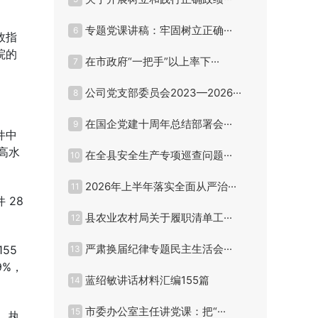
专题党课讲稿：牢固树立正确···
6
效指
院的
在市政府“一把手”以上率下···
7
公司党支部委员会2023—2026···
8
在国企党建十周年总结部署会···
9
件中
较高水
在全县安全生产专项巡查问题···
10
2026年上半年落实全面从严治···
11
 28
县农业农村局关于履职清单工···
12
严肃换届纪律专题民主生活会···
55
13
9%，
蓝绍敏讲话材料汇编155篇
14
市委办公室主任讲党课：把“···
15
，执