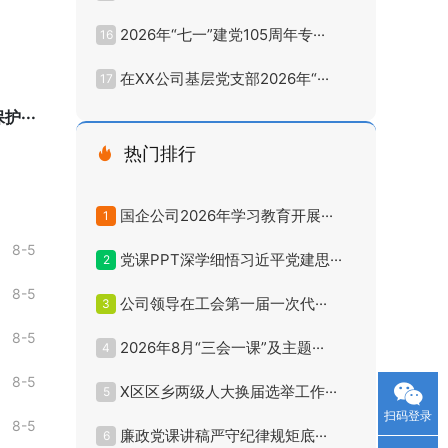
2026年“七一”建党105周年专···
16
在XX公司基层党支部2026年“···
17
···
热门排行
国企公司2026年学习教育开展···
1
8-5
党课PPT深学细悟习近平党建思···
2
8-5
公司领导在工会第一届一次代···
3
8-5
2026年8月“三会一课”及主题···
4
8-5
X区区乡两级人大换届选举工作···
5
扫码登录
8-5
廉政党课讲稿严守纪律规矩底···
6