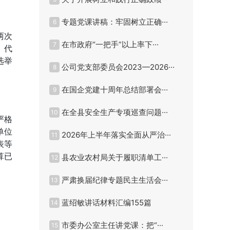
专题党课讲稿：牢固树立正确···
6
两次
在市政府“一把手”以上率下···
7
、代
选举
公司党支部委员会2023—2026···
8
在国企党建十周年总结部署会···
9
在全县安全生产专项巡查问题···
10
严格
单位
2026年上半年落实全面从严治···
11
表等
算已
县农业农村局关于履职清单工···
12
严肃换届纪律专题民主生活会···
13
蓝绍敏讲话材料汇编155篇
14
市委办公室主任讲党课：把“···
15