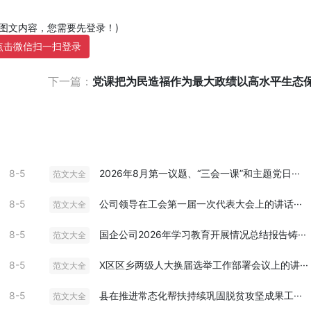
部图文内容，您需要先登录！)
点击微信扫一扫登录
下一篇：
党课把为民造福作为最大政绩以高水平生态保护
8-5
2026年8月第一议题、“三会一课”和主题党日···
范文大全
8-5
公司领导在工会第一届一次代表大会上的讲话···
范文大全
8-5
国企公司2026年学习教育开展情况总结报告铸···
范文大全
8-5
X区区乡两级人大换届选举工作部署会议上的讲···
范文大全
8-5
县在推进常态化帮扶持续巩固脱贫攻坚成果工···
范文大全