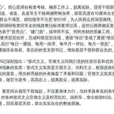
留心”。把心思用在检查考核、糊弄工作上，脱离实际、违背干部
国道、省道、县道等主干路两侧野树杂草，留茬高度在10厘米左
群众不满意、就怕领导不注意”的行径，为人民群众所深恶痛绝
导干部调研检查经常走的线路整治标准要求过高，这些公路两侧反
衷于“造亮点”、“建门面”，搞华而不实、劳民伤财的形象工程
务要求层层抬升，完成时限层层压缩，逐级“传压”变成了逐级“增压
县实行“每日一通报、每周一排序、每半月一评比、每月一奖惩”
通报排名靠前、靠后的村党支部书记，增加基层干部和群众负担
书记深刻指出：“形式主义、官僚主义同我们党的性质宗旨和优良
种现象的实质：形式主义实质是主观主义、功利主义，根源是政
实的落实，用光鲜亮丽的外表掩盖了矛盾和问题；官僚主义实质
曲，做官当老爷，高高在上，脱离群众，脱离实际。
。要坚持从领导干部做起，不仅要身体力行，当好求真务实的表
，对各种形式主义官僚主义及时亮红灯、踩刹车，拿出狠劲纠治
题，回应基层关切，拿出实实在在的整改措施。