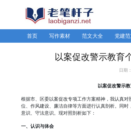
首页
写作素材
范文大全
党建范
以案促改警示教育
日期
以案促改警示教
根据市、区委以案促改专项工作方案精神，我认真对
位、作风建设、廉洁自律等方面进行认真剖析。同时
意识、守法意识。现对照剖析如下：
一、认识与体会