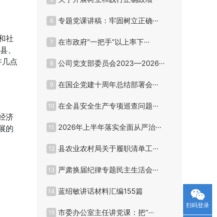
专题党课讲稿：牢固树立正确···
6
和社
在市政府“一把手”以上率下···
7
X县、
讲几点
公司党支部委员会2023—2026···
8
在国企党建十周年总结部署会···
9
在全县安全生产专项巡查问题···
10
经济
2026年上半年落实全面从严治···
展的
11
县农业农村局关于履职清单工···
12
严肃换届纪律专题民主生活会···
13
蓝绍敏讲话材料汇编155篇
14
扫码登录
市委办公室主任讲党课：把“···
15