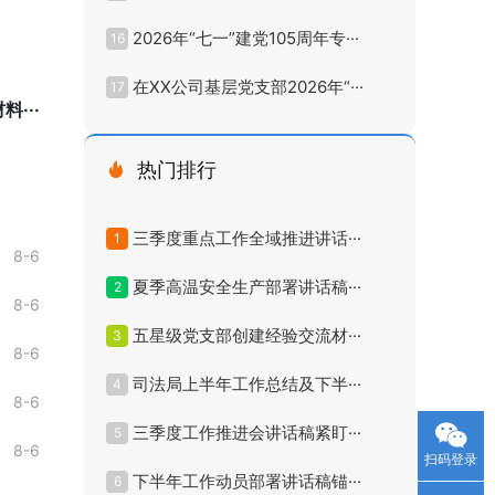
2026年“七一”建党105周年专···
16
在XX公司基层党支部2026年“···
17
···
热门排行
三季度重点工作全域推进讲话···
1
8-6
夏季高温安全生产部署讲话稿···
2
8-6
五星级党支部创建经验交流材···
3
8-6
司法局上半年工作总结及下半···
4
8-6
三季度工作推进会讲话稿紧盯···
5
8-6
扫码登录
下半年工作动员部署讲话稿锚···
6