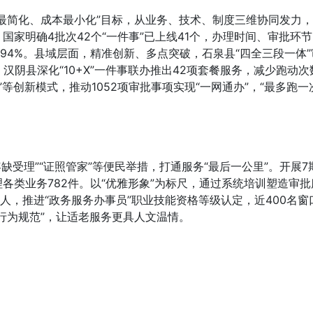
料最简化、成本最小化”目标，从业务、技术、制度三维协同发力
国家明确4批次42个“一件事”已上线41个，办理时间、审批环
8%、94%。县域层面，精准创新、多点突破，石泉县“四全三段一体
汉阴县深化“10+X”一件事联办推出42项套餐服务，减少跑动次
可”等创新模式，推动1052项审批事项实现“一网通办”，“最多跑一
容缺受理”“证照管家”等便民举措，打通服务“最后一公里”。开展7
理各类业务782件。以“优雅形象”为标尺，通过系统培训塑造审批
人，推进“政务服务办事员”职业技能资格等级认定，近400名窗
义行为规范”，让适老服务更具人文温情。