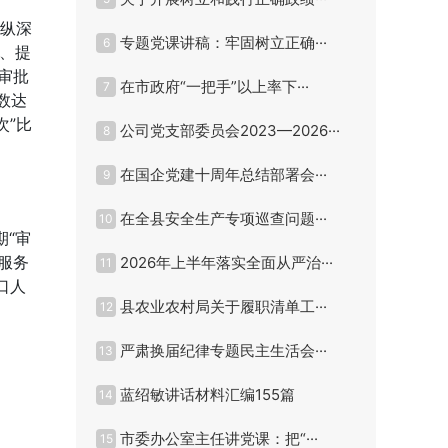
，纵深
专题党课讲稿：牢固树立正确···
6
节、提
”审批
在市政府“一把手”以上率下···
7
数达
次”比
公司党支部委员会2023—2026···
8
在国企党建十周年总结部署会···
9
在全县安全生产专项巡查问题···
10
期“审
服务
2026年上半年落实全面从严治···
11
口人
县农业农村局关于履职清单工···
12
严肃换届纪律专题民主生活会···
13
蓝绍敏讲话材料汇编155篇
14
市委办公室主任讲党课：把“···
15