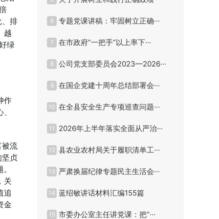
倍
批、排
专题党课讲稿：牢固树立正确···
6
。越
在市政府“一把手”以上率下···
7
好绿
公司党支部委员会2023—2026···
8
在国企党建十周年总结部署会···
9
神作
在全县安全生产专项巡查问题···
10
心、
2026年上半年落实全面从严治···
11
言被流
县农业农村局关于履职清单工···
12
的坚贞
题。
严肃换届纪律专题民主生活会···
13
，关
值追
蓝绍敏讲话材料汇编155篇
14
资金
市委办公室主任讲党课：把“···
15