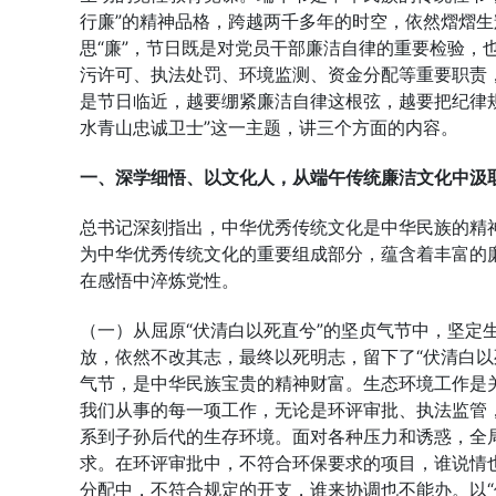
行廉”的精神品格，跨越两千多年的时空，依然熠熠
思“廉”，节日既是对党员干部廉洁自律的重要检验，
污许可、执法处罚、环境监测、资金分配等重要职责
是节日临近，越要绷紧廉洁自律这根弦，越要把纪律
水青山忠诚卫士”这一主题，讲三个方面的内容。
一、深学细悟、以文化人，从端午传统廉洁文化中汲
总书记深刻指出，中华优秀传统文化是中华民族的精
为中华优秀传统文化的重要组成部分，蕴含着丰富的
在感悟中淬炼党性。
（一）从屈原“伏清白以死直兮”的坚贞气节中，坚定
放，依然不改其志，最终以死明志，留下了“伏清白以
气节，是中华民族宝贵的精神财富。生态环境工作是
我们从事的每一项工作，无论是环评审批、执法监管
系到子孙后代的生存环境。面对各种压力和诱惑，全
求。在环评审批中，不符合环保要求的项目，谁说情
分配中，不符合规定的开支，谁来协调也不能办。以“