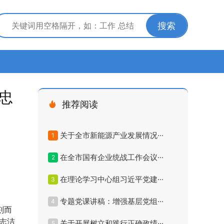
搜索
忠
推荐阅读
关于全市新能源产业发展情况···
1
在全市国有企业统战工作会议···
2
在理论学习中心组习近平党建···
3
专题党课讲稿：增强基层党组···
4
刻而
志洁
关于开展树立和践行正确政绩···
5