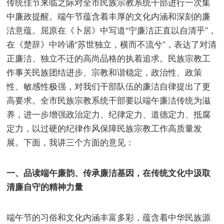
传统佳节来临之际对全市民族宗教系统干部进行一次集
中廉政提醒。端午节蕴含着丰厚的文化内涵和深刻的廉
洁意蕴。屈原在《卜居》中写道“宁廉洁正直以自清乎”，
在《楚辞》中吟诵“苏世独立，横而不流兮”，表达了对清
正廉洁、独立不迁的高尚品格的执着追求。民族宗教工
作事关民族团结进步、宗教和谐稳定，政治性、政策
性、敏感性极强，对我们干部队伍的廉洁自律提出了更
高要求。全市民族宗教系统干部要以端午廉洁传统为滋
养，进一步增强政治定力、纪律定力、道德定力、抵腐
定力，以过硬的纪律作风保障民族宗教工作高质量发
展。下面，我讲三个方面的意见：
一、品读端午廉韵、传承廉洁基因，在传统文化中汲取
清廉自守的精神力量
端午节的习俗和文化内涵丰富多彩，蕴含着中华民族源