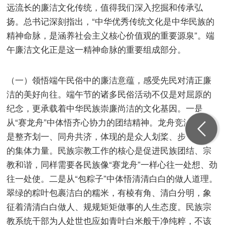
远流长的廉洁文化传统，值得我们深入挖掘和传承弘
扬。总书记深刻指出，“中华优秀传统文化是中华民族的
精神命脉，是涵养社会主义核心价值观的重要源泉”。端
午廉洁文化正是这一精神命脉的重要组成部分。
（一）领悟端午民俗中的廉洁意蕴，感受先民对清正廉
洁的美好向往。端午节的诸多民俗活动不仅是对屈原的
纪念，更承载着中华民族崇廉尚洁的文化基因。一是
从“赛龙舟”中体悟齐心协力的团结精神。龙舟竞渡强调的
是整齐划一、同舟共济，体现的是众人划桨、步调一致
的集体力量。民族宗教工作的核心是促进民族团结、宗
教和谐，同样需要各民族像“赛龙舟”一样心往一处想、劲
往一处使。二是从“包粽子”中体悟清清白白的做人道理。
翠绿的粽叶包裹洁白的糯米，有棱有角、清白分明，象
征着清清白白做人、规规矩矩做事的人生态度。民族宗
教系统干部为人处世也应如青叶白米般干净纯粹，不该