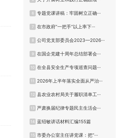
专题党课讲稿：牢固树立正确···
6
在市政府“一把手”以上率下···
7
公司党支部委员会2023—2026···
8
在国企党建十周年总结部署会···
9
在全县安全生产专项巡查问题···
10
2026年上半年落实全面从严治···
11
县农业农村局关于履职清单工···
12
严肃换届纪律专题民主生活会···
13
蓝绍敏讲话材料汇编155篇
14
市委办公室主任讲党课：把“···
15