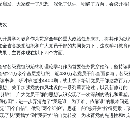
受启发。大家统一了思想，深化了认识，明确了方向，会议开得
成效
入开展学习教育作为贯穿全年的重大政治任务来抓，将其作为纵
在全省各级党组织和广大党员干部的共同努力下，这次学习教育
成果，主要体现在以下四个方面。
全省各级党组织始终将理论学习作为首要任务贯穿始终，坚持读
省2.1万余个基层党组织、近430万名党员干部全面参与，各级
题读书班、研讨班超过4400期，线上线下培训党员干部达数百万
思想、关于加强党的作风建设的一系列重要论述，以及新修订的
则精神，广大党员干部的思想认识实现了一次深刻的洗礼和重塑
润心田”，进一步弄清楚了“我是谁、为了谁、依靠谁”的根本问题
定“四个自信”、做到“两个维护”。思想上的“总开关”拧得更紧，
实现了从“要我学”到“我要学”的自觉转变，为永葆党的先进性和纯