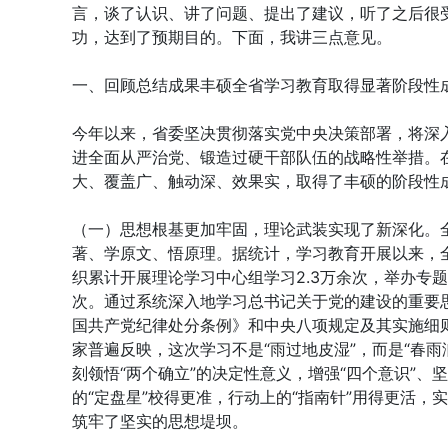
言，谈了认识、讲了问题、提出了建议，听了之后很
功，达到了预期目的。下面，我讲三点意见。
一、回顾总结成果丰硕全省学习教育取得显著阶段性
今年以来，省委坚决贯彻落实党中央决策部署，将深
进全面从严治党、锻造过硬干部队伍的战略性举措。
大、覆盖广、触动深、效果实，取得了丰硕的阶段性
（一）思想根基更加牢固，理论武装实现了新深化。
著、学原文、悟原理。据统计，学习教育开展以来，全
织累计开展理论学习中心组学习2.3万余次，举办专
次。通过系统深入地学习总书记关于党的建设的重要
国共产党纪律处分条例》和中央八项规定及其实施细
家普遍反映，这次学习不是“雨过地皮湿”，而是“春雨
刻领悟“两个确立”的决定性意义，增强“四个意识”、坚
的“定盘星”校得更准，行动上的“指南针”用得更活，
筑牢了坚实的思想堤坝。
......