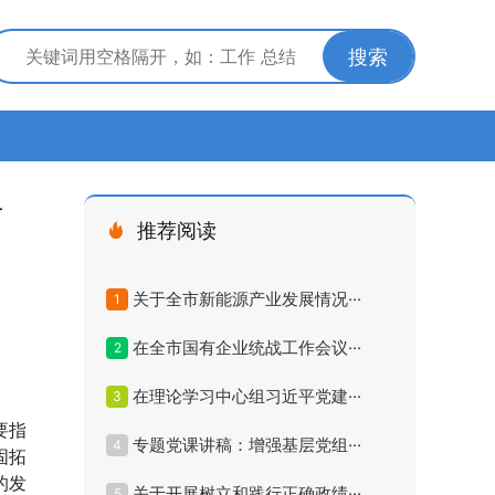
搜索
话
推荐阅读
关于全市新能源产业发展情况···
1
在全市国有企业统战工作会议···
2
在理论学习中心组习近平党建···
3
要指
专题党课讲稿：增强基层党组···
4
固拓
的发
关于开展树立和践行正确政绩···
5