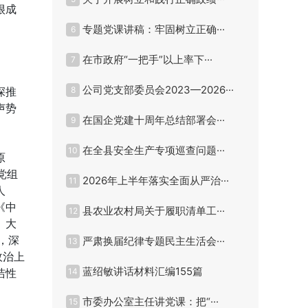
很成
专题党课讲稿：牢固树立正确···
6
在市政府“一把手”以上率下···
7
公司党支部委员会2023—2026···
深推
8
声势
在国企党建十周年总结部署会···
9
在全县安全生产专项巡查问题···
10
原
党组
2026年上半年落实全面从严治···
11
人
《中
县农业农村局关于履职清单工···
12
。大
，深
严肃换届纪律专题民主生活会···
13
政治上
蓝绍敏讲话材料汇编155篇
洁性
14
市委办公室主任讲党课：把“···
15