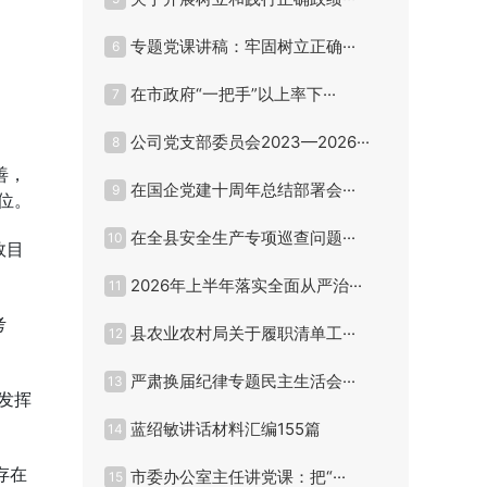
专题党课讲稿：牢固树立正确···
6
在市政府“一把手”以上率下···
7
公司党支部委员会2023—2026···
8
善，
在国企党建十周年总结部署会···
9
位。
在全县安全生产专项巡查问题···
10
效目
2026年上半年落实全面从严治···
11
考
县农业农村局关于履职清单工···
12
严肃换届纪律专题民主生活会···
13
发挥
蓝绍敏讲话材料汇编155篇
14
存在
市委办公室主任讲党课：把“···
15