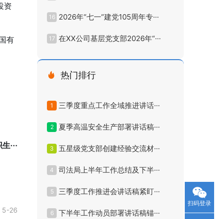
投资
2026年“七一”建党105周年专···
16
在XX公司基层党支部2026年“···
国有
17
热门排行
三季度重点工作全域推进讲话···
1
夏季高温安全生产部署讲话稿···
2
···
五星级党支部创建经验交流材···
3
司法局上半年工作总结及下半···
4
三季度工作推进会讲话稿紧盯···
5
扫码登录
5-26
下半年工作动员部署讲话稿锚···
6