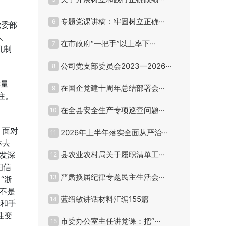
专题党课讲稿：牢固树立正确···
6
党委部
人
在市政府“一把手”以上率下···
7
机制
公司党支部委员会2023—2026···
8
读量
在国企党建十周年总结部署会···
9
注。
在全县安全生产专项巡查问题···
10
。面对
2026年上半年落实全面从严治···
11
标去
愈发深
县农业农村局关于履职清单工···
12
相信
严肃换届纪律专题民主生活会···
13
“浙
不是
蓝绍敏讲话材料汇编155篇
14
术和手
性变
市委办公室主任讲党课：把“···
15