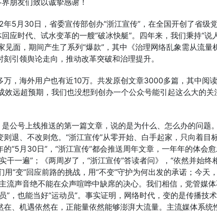
各界朋友们致以诚挚感谢！
22年5月30日，省委宣传部创办“浙江宣传”，在全国开创了省级
体回应时代、试水变革的一艘“破冰快艇”。四年来，我们秉持“说
大家见面，期间产生了系列“爆款”，其中《治理网络乱象需从流量
时刻引领舆论走向，推动改革突破和治理提升。
0多万，海外用户也有近10万。共发原创文章3000多篇，其中阅
取得的成效远超预期，我们也没想到创办一个公众号能引起这么大的关
》是公号上线推送的第一篇文章，说的是为什么、怎么办的问题
则退、不改则危。“浙江宣传”从零开始、白手起家，只向着目
“5月30日”，“浙江宣传”都会推送周年文章，一年年的体会
实干一遍”；《两周岁了，“浙江宣传”答读者问》，“依然并始终
们用“变”回应前路的挑战，用“不变”守护为何出发的承诺；今天，
达主流声音绝不能在众声喧哗中缺席的决心。我们相信，党管媒体
员”，也能当好“运动员”。事实证明，网络时代，变的是传播技
然在、机遇依然在，正能量依然能够澎湃大流量。主流媒体系统