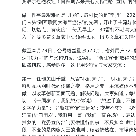
宾表示热烈欢迎！向长期以来关心支持“浙江宣传”的
做一件事最艰难的是“开始”，最可贵的是“坚持”。20
门带头“到互联网大海里游泳”的先河，开出了主流媒
话、切热点、有态度”，每天早上7：30雷打不动与
入手》等多篇文章获中央领导批示，很多文章在关键
截至本月29日，公号粉丝量超520万，省外用户32
达“10万+”的占比超91%。说实话，“浙江宣传”
四载耕耘，感受良多，这里用5句话与大家交流：
第一，任他关山千重，只管“我们来了”。《我们来了
移动互联网时代的传播之变、格局之变，主流媒体不变
做，以改革创新直面问题、解决问题。大家知道，每年的
切：《一周岁了，我们想对你说》，“想过千遍，不如
文字的力量”；《“浙江宣传”三周岁：变与不变》，我
江宣传”四周岁，我们用一篇《我们一直在场》，表
抽象的，党委宣传部门要做懂行的事，不只担当“裁判
段，不变的是内容为王的准则，读者依然在、市场依