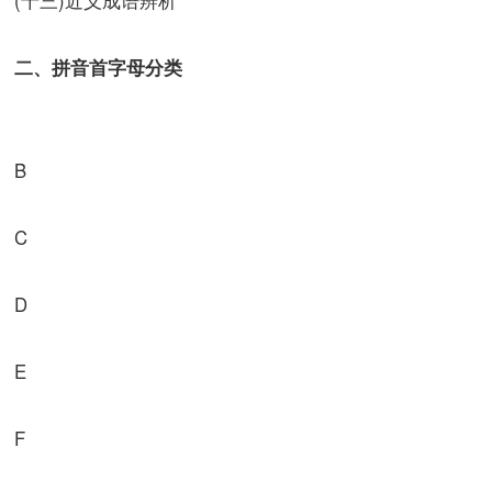
二、拼音首字母分类
B
C
D
E
F