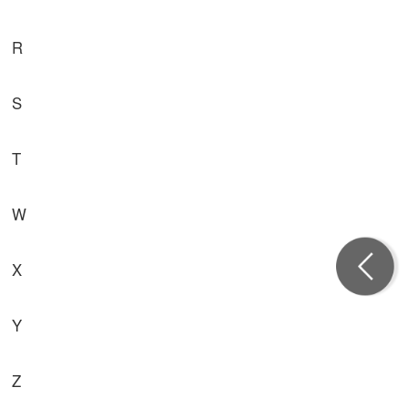
R
S
T
W
X
Y
Z