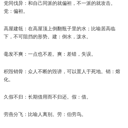
党同伐异：和自己同派的就偏袒，不一派的就攻击。
党：偏袒。
高屋建瓴：在高屋顶上倒翻瓶子里的水；比喻居高临
下，不可阻挡的形势。建：倒水，泼水。
毫发不爽：一点也不差。爽：差错，失误。
积毁销骨：众人不断的毁谤，可以置人于死地。销：熔
化。
久假不归：长期借用而不归还。假：借。
劳燕分飞：比喻人离别。劳：伯劳鸟。