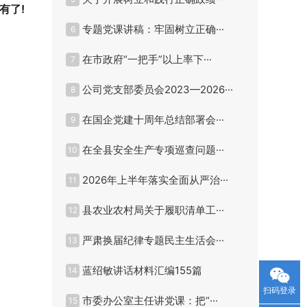
有了!
专题党课讲稿：牢固树立正确···
6
在市政府“一把手”以上率下···
7
公司党支部委员会2023—2026···
8
在国企党建十周年总结部署会···
9
在全县安全生产专项巡查问题···
10
2026年上半年落实全面从严治···
11
县农业农村局关于履职清单工···
12
严肃换届纪律专题民主生活会···
13
蓝绍敏讲话材料汇编155篇
14
扫码登录
市委办公室主任讲党课：把“···
15