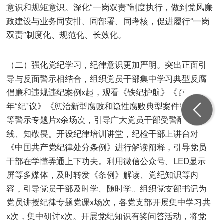
意识和规矩意识。深化“—岗双责”制度执行，做到党风廉
政建设与业务同安排、同部署、同考核，促进履行“一岗
双责”制度化、规范化、长效化。
（二）强化党纪学习，纪律意识更加严明。突出正面引
导与反面警示相结合，组织党员干部集中学习典型反腐
倡廉和违规违纪案例x起，观看《铁纪护航》《百
年“纪”议》《惩治新型腐败和隐性腐败典型案件警示录》
等警示专题片x余场次，引导广大党员干部受警醒、明底
线、知敬畏。开设纪律培训讲堂，纪检干部上讲台对
《中国共产党纪律处分条例》进行解读阐释，引导党员
干部在学懂弄通上下功夫。利用微信公众号、LED显示
屏等多媒体，及时转发《条例》解读、党纪知识等内
容，引导党员干部及时学、随时学。组织党支部书记为
党员讲授纪律专题党课x场次，各党支部开展集中学习共
x次，集中研讨x次。开展党纪知识有奖问答活动，将党