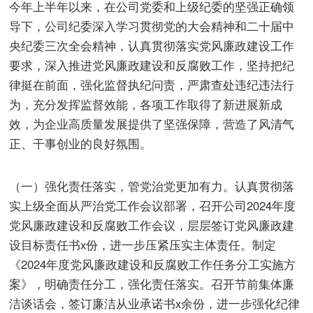
今年上半年以来，在公司党委和上级纪委的坚强正确领
导下，公司纪委深入学习贯彻党的大会精神和二十届中
央纪委三次全会精神，认真贯彻落实党风廉政建设工作
要求，深入推进党风廉政建设和反腐败工作，坚持把纪
律挺在前面，强化监督执纪问责，严肃查处违纪违法行
为，充分发挥监督效能，各项工作取得了新进展新成
效，为企业高质量发展提供了坚强保障，营造了风清气
正、干事创业的良好氛围。
（一）强化责任落实，管党治党更加有力。认真贯彻落
实上级全面从严治党工作会议部署，召开公司2024年度
党风廉政建设和反腐败工作会议，层层签订党风廉政建
设目标责任书x份，进一步压紧压实主体责任。制定
《2024年度党风廉政建设和反腐败工作任务分工实施方
案》，明确责任分工，强化责任落实。召开节前集体廉
洁谈话会，签订廉洁从业承诺书x余份，进一步强化纪律