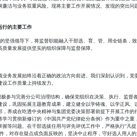
解廉洁与业务双重风险。现将主要工作开展情况、发现的突出问
运行的主要工作
党委的坚强领导下，将监督职能融入干部选、育、管、用全链条，
高质量发展提供坚实的组织保障与监督保障。
项业务发展始终沿着正确的政治方向前进。我们深刻认识到，党
建设工作质量上持续发力。
积极参与完善分公司治理结构，确保党组织在决策、执行、监督
建设，巩固拓展主题教育成果，建立健全以学铸魂、以学正风、
部，养成在吃透中央精神与集团党委决策部署前提下开展工作的
将学习贯彻新修订的《中国共产党纪律处分条例》作为重中之重
掌握等问题。在干部选拔任用与评先评优工作中，严格执行“凡提
条件，对存在疑点或负面反映的，坚决中止程序，守好选人用人的